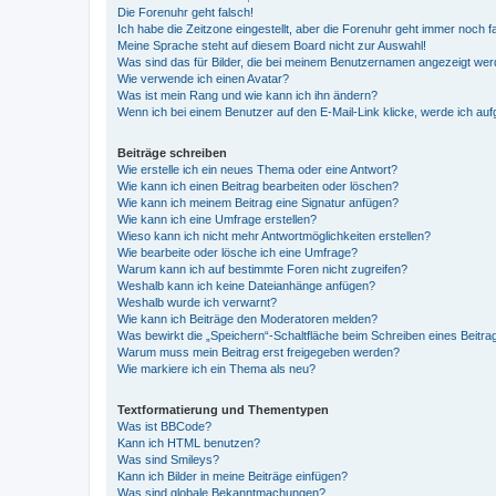
Die Forenuhr geht falsch!
Ich habe die Zeitzone eingestellt, aber die Forenuhr geht immer noch f
Meine Sprache steht auf diesem Board nicht zur Auswahl!
Was sind das für Bilder, die bei meinem Benutzernamen angezeigt we
Wie verwende ich einen Avatar?
Was ist mein Rang und wie kann ich ihn ändern?
Wenn ich bei einem Benutzer auf den E-Mail-Link klicke, werde ich au
Beiträge schreiben
Wie erstelle ich ein neues Thema oder eine Antwort?
Wie kann ich einen Beitrag bearbeiten oder löschen?
Wie kann ich meinem Beitrag eine Signatur anfügen?
Wie kann ich eine Umfrage erstellen?
Wieso kann ich nicht mehr Antwortmöglichkeiten erstellen?
Wie bearbeite oder lösche ich eine Umfrage?
Warum kann ich auf bestimmte Foren nicht zugreifen?
Weshalb kann ich keine Dateianhänge anfügen?
Weshalb wurde ich verwarnt?
Wie kann ich Beiträge den Moderatoren melden?
Was bewirkt die „Speichern“-Schaltfläche beim Schreiben eines Beitra
Warum muss mein Beitrag erst freigegeben werden?
Wie markiere ich ein Thema als neu?
Textformatierung und Thementypen
Was ist BBCode?
Kann ich HTML benutzen?
Was sind Smileys?
Kann ich Bilder in meine Beiträge einfügen?
Was sind globale Bekanntmachungen?