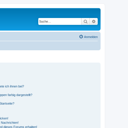
Suche
Erweiterte Suche
Anmelden
ete ich ihnen bei?
en farbig dargestellt?
tartseite?
icken!
 Nachrichten!
ed dieses Forums erhalten!