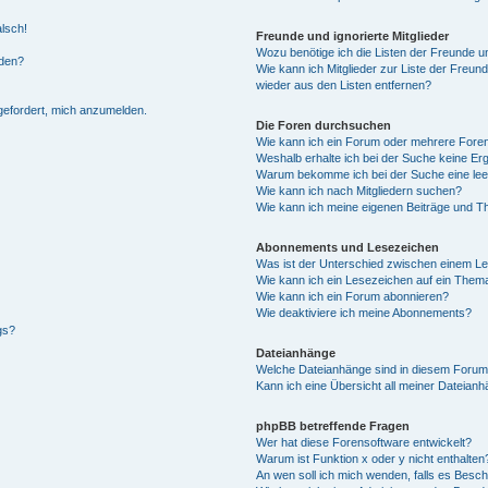
alsch!
Freunde und ignorierte Mitglieder
Wozu benötige ich die Listen der Freunde un
rden?
Wie kann ich Mitglieder zur Liste der Freund
wieder aus den Listen entfernen?
fgefordert, mich anzumelden.
Die Foren durchsuchen
Wie kann ich ein Forum oder mehrere For
Weshalb erhalte ich bei der Suche keine Er
Warum bekomme ich bei der Suche eine lee
Wie kann ich nach Mitgliedern suchen?
Wie kann ich meine eigenen Beiträge und T
Abonnements und Lesezeichen
Was ist der Unterschied zwischen einem L
Wie kann ich ein Lesezeichen auf ein Them
Wie kann ich ein Forum abonnieren?
Wie deaktiviere ich meine Abonnements?
gs?
Dateianhänge
Welche Dateianhänge sind in diesem Forum
Kann ich eine Übersicht all meiner Dateian
phpBB betreffende Fragen
Wer hat diese Forensoftware entwickelt?
Warum ist Funktion x oder y nicht enthalten
An wen soll ich mich wenden, falls es Besc