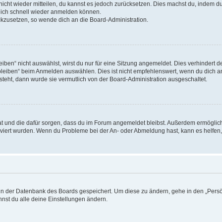
 nicht wieder mitteilen, du kannst es jedoch zurücksetzen. Dies machst du, indem 
 dich schnell wieder anmelden können.
ückzusetzen, so wende dich an die Board-Administration.
en“ nicht auswählst, wirst du nur für eine Sitzung angemeldet. Dies verhindert 
leiben“ beim Anmelden auswählen. Dies ist nicht empfehlenswert, wenn du dich an
 steht, dann wurde sie vermutlich von der Board-Administration ausgeschaltet.
 hat und die dafür sorgen, dass du im Forum angemeldet bleibst. Außerdem ermögli
tiviert wurden. Wenn du Probleme bei der An- oder Abmeldung hast, kann es helfen
n in der Datenbank des Boards gespeichert. Um diese zu ändern, gehe in den „Persö
nst du alle deine Einstellungen ändern.