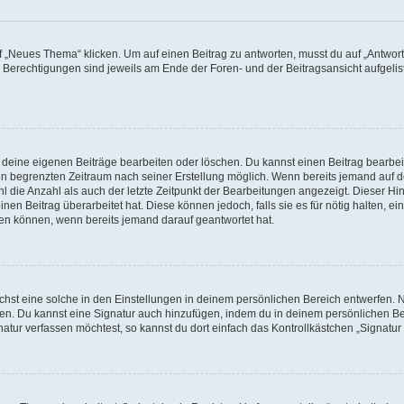
„Neues Thema“ klicken. Um auf einen Beitrag zu antworten, musst du auf „Antworte
e Berechtigungen sind jeweils am Ende der Foren- und der Beitragsansicht aufgeliste
r deine eigenen Beiträge bearbeiten oder löschen. Du kannst einen Beitrag bearbe
inen begrenzten Zeitraum nach seiner Erstellung möglich. Wenn bereits jemand auf de
 die Anzahl als auch der letzte Zeitpunkt der Bearbeitungen angezeigt. Dieser Hi
en Beitrag überarbeitet hat. Diese können jedoch, falls sie es für nötig halten, ei
hen können, wenn bereits jemand darauf geantwortet hat.
st eine solche in den Einstellungen in deinem persönlichen Bereich entwerfen. Na
eren. Du kannst eine Signatur auch hinzufügen, indem du in deinem persönlichen 
atur verfassen möchtest, so kannst du dort einfach das Kontrollkästchen „Signatu