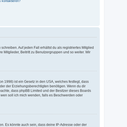
s kontaktieren?
chreiben. Auf jeden Fall erhältst du als registriertes Mitglied
e Mitglieder, Beitritt zu Benutzergruppen und so weiter. Wir
n 1998) ist ein Gesetz in den USA, welches festlegt, dass
der der Erziehungsberechtigten benötigen. Wenn du dir
te beachte, dass phpBB Limited und der Besitzer dieses Boards
An wen soll ich mich wenden, falls es Beschwerden oder
en. Es könnte auch sein, dass deine IP-Adresse oder der