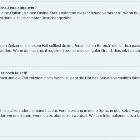
ine-Liste auftaucht?
n eine Option „Meinen Online-Status während dieser Sitzung verbergen“. Wenn du d
st dann als unsichtbarer Besucher gezählt.
en Zeitzone. In diesem Fall solltest du im „Persönlichen Bereich“ die für dich passe
den. Wenn du noch nicht registriert bist, ist dies ein guter Grund, dies jetzt zu tun
mer noch falsch!
t hast und die Zeit trotzdem noch falsch ist, geht die Uhr des Servers vermutlich fal
t installiert oder niemand hat das Forum bislang in deine Sprache übersetzt. Frag
, würden wir uns freuen, wenn du es übersetzen würdest. Weitere Informationen dazu