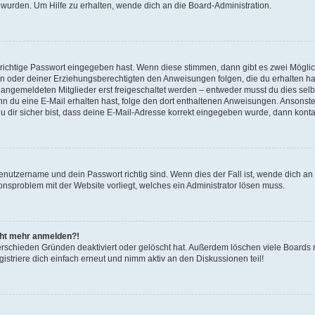
 wurden. Um Hilfe zu erhalten, wende dich an die Board-Administration.
 richtige Passwort eingegeben hast. Wenn diese stimmen, dann gibt es zwei Mögl
tern oder deiner Erziehungsberechtigten den Anweisungen folgen, die du erhalten ha
u angemeldeten Mitglieder erst freigeschaltet werden – entweder musst du dies selbs
. Wenn du eine E-Mail erhalten hast, folge den dort enthaltenen Anweisungen. Ansons
 dir sicher bist, dass deine E-Mail-Adresse korrekt eingegeben wurde, dann kontak
Benutzername und dein Passwort richtig sind. Wenn dies der Fall ist, wende dich a
ionsproblem mit der Website vorliegt, welches ein Administrator lösen muss.
icht mehr anmelden?!
erschieden Gründen deaktiviert oder gelöscht hat. Außerdem löschen viele Boards r
triere dich einfach erneut und nimm aktiv an den Diskussionen teil!