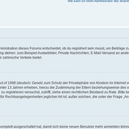
Wie kann ich einen Administrator des Board
istration dieses Forums entscheidet, ob du registriert sein musst, um Beiträge zu s
ung stehen: zum Beispiel Avatarbilder, Private Nachrichten, E-Mail-Versand an ander
 zahlreiche Vorteile bietet.
t of 1998 (deutsch: Gesetz zum Schutz der Privatsphäre von Kindern im Internet vo
unter 13 Jahren erheben, hierzu die Zustimmung der Eltern beziehungsweise des o
h zu registrieren versuchst, zutrifft, ziehe einen rechtlichen Beistand zu Rate. Bit
für Rechtsangelegenheiten jeglicher Art ist; außer solchen, die unter der Frage „
.
g komplett ausgeschaltet hat, damit sich keine neuen Benutzer mehr anmelden könn