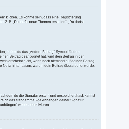
n“ klicken. Es könnte sein, dass eine Registrierung
t. Z. B. „Du darfst neue Themen erstellen“, „Du darfst
iten, indem du das „Ändere Beitrag“-Symbol für den
inen Beitrag geantwortet hat, wird dein Beitrag in der
nweis erscheint nicht, wenn noch niemand auf deinen Beitrag
ne Notiz hinterlassen, warum dein Beitrag überarbeitet wurde.
chdem du die Signatur erstellt und gespeichert hast, kannst
Bereich das standardmäßige Anhängen deiner Signatur
r anhängen“ wieder deaktivieren.