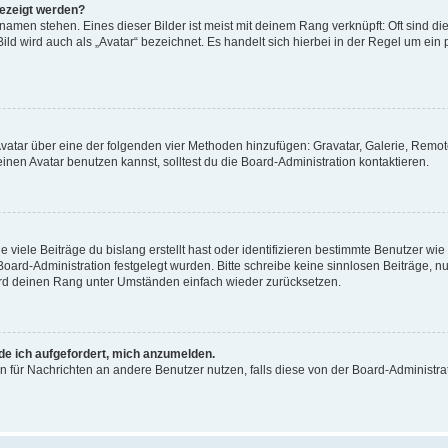
gezeigt werden?
amen stehen. Eines dieser Bilder ist meist mit deinem Rang verknüpft: Oft sind di
ld wird auch als „Avatar“ bezeichnet. Es handelt sich hierbei in der Regel um ein
 Avatar über eine der folgenden vier Methoden hinzufügen: Gravatar, Galerie, Rem
en Avatar benutzen kannst, solltest du die Board-Administration kontaktieren.
viele Beiträge du bislang erstellt hast oder identifizieren bestimmte Benutzer w
 Board-Administration festgelegt wurden. Bitte schreibe keine sinnlosen Beiträge
wird deinen Rang unter Umständen einfach wieder zurücksetzen.
rde ich aufgefordert, mich anzumelden.
ion für Nachrichten an andere Benutzer nutzen, falls diese von der Board-Administ