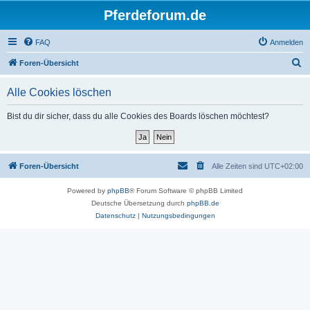
Pferdeforum.de
FAQ
Anmelden
S
Foren-Übersicht
u
Alle Cookies löschen
c
h
Bist du dir sicher, dass du alle Cookies des Boards löschen möchtest?
e
Foren-Übersicht
Alle Zeiten sind
UTC+02:00
Powered by
phpBB
® Forum Software © phpBB Limited
Deutsche Übersetzung durch
phpBB.de
Datenschutz
|
Nutzungsbedingungen