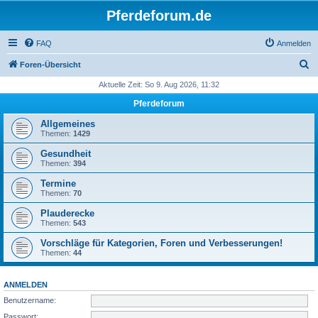
Pferdeforum.de
FAQ
Anmelden
S
Foren-Übersicht
u
Aktuelle Zeit: So 9. Aug 2026, 11:32
c
Pferdeforum
h
Allgemeines
e
Themen:
1429
Gesundheit
Themen:
394
Termine
Themen:
70
Plauderecke
Themen:
543
Vorschläge für Kategorien, Foren und Verbesserungen!
Themen:
44
ANMELDEN
Benutzername:
Passwort: