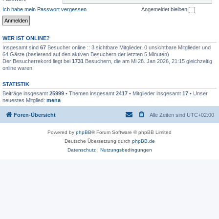
Ich habe mein Passwort vergessen
Angemeldet bleiben
WER IST ONLINE?
Insgesamt sind
67
Besucher online :: 3 sichtbare Mitglieder, 0 unsichtbare Mitglieder und
64 Gäste (basierend auf den aktiven Besuchern der letzten 5 Minuten)
Der Besucherrekord liegt bei
1731
Besuchern, die am Mi 28. Jan 2026, 21:15 gleichzeitig
online waren.
STATISTIK
Beiträge insgesamt
25999
• Themen insgesamt
2417
• Mitglieder insgesamt
17
• Unser
neuestes Mitglied:
mena
Foren-Übersicht
Alle Zeiten sind
UTC+02:00
Powered by
phpBB
® Forum Software © phpBB Limited
Deutsche Übersetzung durch
phpBB.de
Datenschutz
|
Nutzungsbedingungen