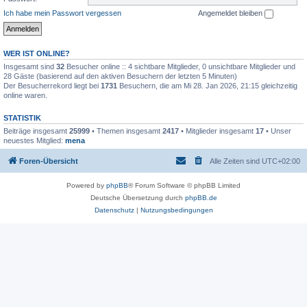
Ich habe mein Passwort vergessen
Angemeldet bleiben
WER IST ONLINE?
Insgesamt sind
32
Besucher online :: 4 sichtbare Mitglieder, 0 unsichtbare Mitglieder und
28 Gäste (basierend auf den aktiven Besuchern der letzten 5 Minuten)
Der Besucherrekord liegt bei
1731
Besuchern, die am Mi 28. Jan 2026, 21:15 gleichzeitig
online waren.
STATISTIK
Beiträge insgesamt
25999
• Themen insgesamt
2417
• Mitglieder insgesamt
17
• Unser
neuestes Mitglied:
mena
Foren-Übersicht
Alle Zeiten sind
UTC+02:00
Powered by
phpBB
® Forum Software © phpBB Limited
Deutsche Übersetzung durch
phpBB.de
Datenschutz
|
Nutzungsbedingungen