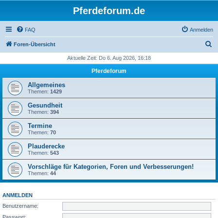
Pferdeforum.de
FAQ
Anmelden
S
Foren-Übersicht
u
Aktuelle Zeit: Do 6. Aug 2026, 16:18
c
Pferdeforum
h
Allgemeines
e
Themen:
1429
Gesundheit
Themen:
394
Termine
Themen:
70
Plauderecke
Themen:
543
Vorschläge für Kategorien, Foren und Verbesserungen!
Themen:
44
ANMELDEN
Benutzername:
Passwort: