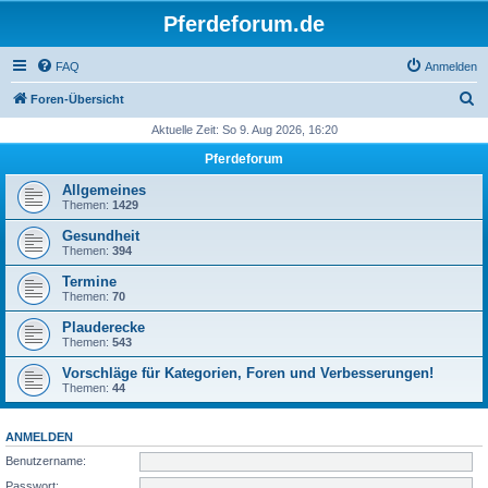
Pferdeforum.de
FAQ
Anmelden
S
Foren-Übersicht
u
Aktuelle Zeit: So 9. Aug 2026, 16:20
c
Pferdeforum
h
Allgemeines
e
Themen:
1429
Gesundheit
Themen:
394
Termine
Themen:
70
Plauderecke
Themen:
543
Vorschläge für Kategorien, Foren und Verbesserungen!
Themen:
44
ANMELDEN
Benutzername:
Passwort: