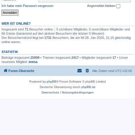
Ich habe mein Passwort vergessen
Angemeldet bleiben
WER IST ONLINE?
Insgesamt sind
71
Besucher online :: 5 sichtbare Mitglieder, 0 unsichtbare Mitglieder und
66 Gäste (basierend auf den aktiven Besuchern der letzten 5 Minuten)
Der Besucherrekord liegt bei
1731
Besuchern, die am Mi 28. Jan 2026, 21:15 gleichzeitig
online waren.
STATISTIK
Beiträge insgesamt
25999
• Themen insgesamt
2417
• Mitglieder insgesamt
17
• Unser
neuestes Mitglied:
mena
Foren-Übersicht
Alle Zeiten sind
UTC+02:00
Powered by
phpBB
® Forum Software © phpBB Limited
Deutsche Übersetzung durch
phpBB.de
Datenschutz
|
Nutzungsbedingungen