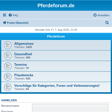
Pferdeforum.de
FAQ
Anmelden
S
Foren-Übersicht
u
Aktuelle Zeit: Fr 7. Aug 2026, 21:05
c
Pferdeforum
h
Allgemeines
e
Themen:
1429
Gesundheit
Themen:
394
Termine
Themen:
70
Plauderecke
Themen:
543
Vorschläge für Kategorien, Foren und Verbesserungen!
Themen:
44
ANMELDEN
Benutzername:
Passwort: