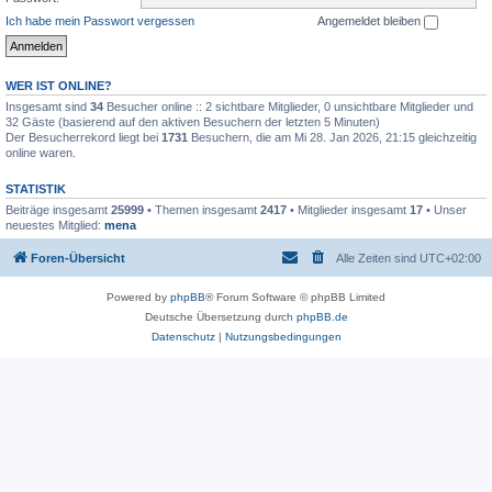
Ich habe mein Passwort vergessen
Angemeldet bleiben
WER IST ONLINE?
Insgesamt sind
34
Besucher online :: 2 sichtbare Mitglieder, 0 unsichtbare Mitglieder und
32 Gäste (basierend auf den aktiven Besuchern der letzten 5 Minuten)
Der Besucherrekord liegt bei
1731
Besuchern, die am Mi 28. Jan 2026, 21:15 gleichzeitig
online waren.
STATISTIK
Beiträge insgesamt
25999
• Themen insgesamt
2417
• Mitglieder insgesamt
17
• Unser
neuestes Mitglied:
mena
Foren-Übersicht
Alle Zeiten sind
UTC+02:00
Powered by
phpBB
® Forum Software © phpBB Limited
Deutsche Übersetzung durch
phpBB.de
Datenschutz
|
Nutzungsbedingungen