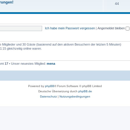
erungen!
T
44
e
e
h
m
n
e
e
m
n
Ich habe mein Passwort vergessen
|
Angemeldet bleiben
e
n
re Mitglieder und 30 Gäste (basierend auf den aktiven Besuchern der letzten 5 Minuten)
:15 gleichzeitig online waren.
samt
17
• Unser neuestes Mitglied:
mena
Powered by
phpBB
® Forum Software © phpBB Limited
Deutsche Übersetzung durch
phpBB.de
Datenschutz
|
Nutzungsbedingungen