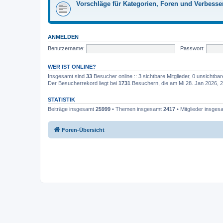
Vorschläge für Kategorien, Foren und Verbess
ANMELDEN
Benutzername:
Passwort:
WER IST ONLINE?
Insgesamt sind
33
Besucher online :: 3 sichtbare Mitglieder, 0 unsichtba
Der Besucherrekord liegt bei
1731
Besuchern, die am Mi 28. Jan 2026, 21
STATISTIK
Beiträge insgesamt
25999
• Themen insgesamt
2417
• Mitglieder insge
Foren-Übersicht