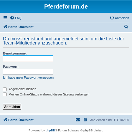
Pferdeforum.de
FAQ
Anmelden
S
Foren-Übersicht
u
Du musst registriert und angemeldet sein, um die Liste der
c
Team-Mitglieder anzuschauen.
h
Benutzername:
e
Passwort:
Ich habe mein Passwort vergessen
Angemeldet bleiben
Meinen Online-Status während dieser Sitzung verbergen
Foren-Übersicht
Alle Zeiten sind
UTC+02:00
Powered by
phpBB
® Forum Software © phpBB Limited