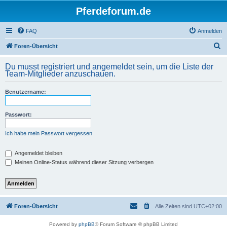
Pferdeforum.de
FAQ
Anmelden
S
Foren-Übersicht
u
Du musst registriert und angemeldet sein, um die Liste der
c
Team-Mitglieder anzuschauen.
h
Benutzername:
e
Passwort:
Ich habe mein Passwort vergessen
Angemeldet bleiben
Meinen Online-Status während dieser Sitzung verbergen
Foren-Übersicht
Alle Zeiten sind
UTC+02:00
Powered by
phpBB
® Forum Software © phpBB Limited