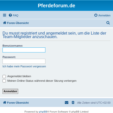
Pferdeforum.de
FAQ
Anmelden
S
Foren-Übersicht
u
Du musst registriert und angemeldet sein, um die Liste der
c
Team-Mitglieder anzuschauen.
h
Benutzername:
e
Passwort:
Ich habe mein Passwort vergessen
Angemeldet bleiben
Meinen Online-Status während dieser Sitzung verbergen
Foren-Übersicht
Alle Zeiten sind
UTC+02:00
Powered by
phpBB
® Forum Software © phpBB Limited