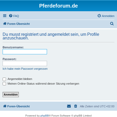
Pferdeforum.de
FAQ
Anmelden
S
Foren-Übersicht
u
Du musst registriert und angemeldet sein, um Profile
c
anzuschauen.
h
Benutzername:
e
Passwort:
Ich habe mein Passwort vergessen
Angemeldet bleiben
Meinen Online-Status während dieser Sitzung verbergen
Foren-Übersicht
Alle Zeiten sind
UTC+02:00
Powered by
phpBB
® Forum Software © phpBB Limited