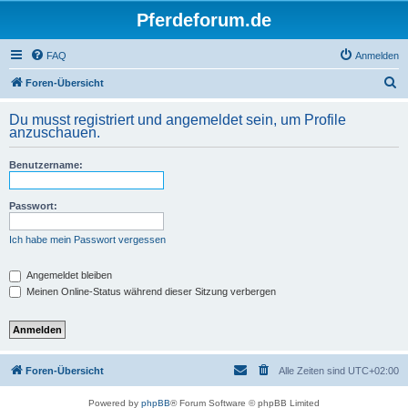
Pferdeforum.de
FAQ
Anmelden
S
Foren-Übersicht
u
Du musst registriert und angemeldet sein, um Profile
c
anzuschauen.
h
Benutzername:
e
Passwort:
Ich habe mein Passwort vergessen
Angemeldet bleiben
Meinen Online-Status während dieser Sitzung verbergen
Foren-Übersicht
Alle Zeiten sind
UTC+02:00
Powered by
phpBB
® Forum Software © phpBB Limited