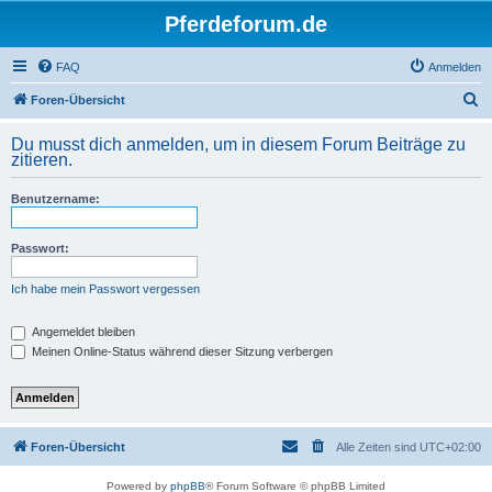
Pferdeforum.de
FAQ
Anmelden
S
Foren-Übersicht
u
Du musst dich anmelden, um in diesem Forum Beiträge zu
c
zitieren.
h
Benutzername:
e
Passwort:
Ich habe mein Passwort vergessen
Angemeldet bleiben
Meinen Online-Status während dieser Sitzung verbergen
Foren-Übersicht
Alle Zeiten sind
UTC+02:00
Powered by
phpBB
® Forum Software © phpBB Limited