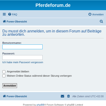
Pferdeforum.de
FAQ
Anmelden
S
Foren-Übersicht
u
Du musst dich anmelden, um in diesem Forum auf Beiträge
c
zu antworten.
h
Benutzername:
e
Passwort:
Ich habe mein Passwort vergessen
Angemeldet bleiben
Meinen Online-Status während dieser Sitzung verbergen
Foren-Übersicht
Alle Zeiten sind
UTC+02:00
Powered by
phpBB
® Forum Software © phpBB Limited