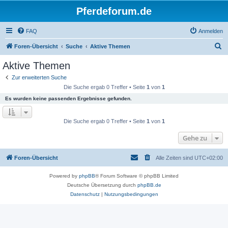
Pferdeforum.de
FAQ
Anmelden
S
Foren-Übersicht
Suche
Aktive Themen
u
Aktive Themen
c
Zur erweiterten Suche
h
Die Suche ergab 0 Treffer • Seite
1
von
1
e
Es wurden keine passenden Ergebnisse gefunden.
Die Suche ergab 0 Treffer • Seite
1
von
1
Gehe zu
Foren-Übersicht
Alle Zeiten sind
UTC+02:00
Powered by
phpBB
® Forum Software © phpBB Limited
Deutsche Übersetzung durch
phpBB.de
Datenschutz
|
Nutzungsbedingungen