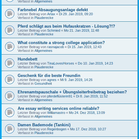
Verfasst in
Allgemeines
Farbnebel Absaugungsanlage defekt
Letzter Beitrag von
Artax
«
Di 29. Jan 2019, 09:20
Verfasst in
Plauderecke
Pferd schlägt aus beim Hufauskratzen - Lösung?!?
Letzter Beitrag von
Schmied
«
Mo 21. Jan 2019, 11:48
Verfasst in
Plauderecke
What constitute a strong college application?
Letzter Beitrag von
rasnajacob
«
Di 15. Jan 2019, 12:43
Verfasst in
Allgemeines
Hundebett
Letzter Beitrag von
TinaLovesHorses
«
Do 10. Jan 2019, 14:23
Verfasst in
Plauderecke
Geschenk für die beste Freundin
Letzter Beitrag von
agnes
«
Mi 9. Jan 2019, 14:26
Verfasst in
Gesundheit
Ehrenamtspauschale + Übungsleiterfreibetrag beziehen?
Letzter Beitrag von
pferdeflüsterin91
«
Di 8. Jan 2019, 11:52
Verfasst in
Allgemeines
Are essay writing services online reliable?
Letzter Beitrag von
Williamastro
«
Mo 24. Dez 2018, 13:09
Verfasst in
Allgemeines
Damen Bademode (Tankini)
Letzter Beitrag von
Regenbogen
«
Mo 17. Dez 2018, 10:27
Verfasst in
Plauderecke