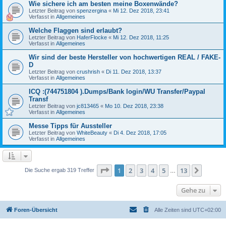
Wie sichere ich am besten meine Boxenwände?
Letzter Beitrag von
spenzergina
«
Mi 12. Dez 2018, 23:41
Verfasst in
Allgemeines
Welche Flaggen sind erlaubt?
Letzter Beitrag von
HaferFlocke
«
Mi 12. Dez 2018, 11:25
Verfasst in
Allgemeines
Wir sind der beste Hersteller von hochwertigen REAL / FAKE-
D
Letzter Beitrag von
crushrish
«
Di 11. Dez 2018, 13:37
Verfasst in
Allgemeines
ICQ :(744751804 ).Dumps/Bank login/WU Transfer/Paypal
Transf
Letzter Beitrag von
jc813465
«
Mo 10. Dez 2018, 23:38
Verfasst in
Allgemeines
Messe Tipps für Aussteller
Letzter Beitrag von
WhiteBeauty
«
Di 4. Dez 2018, 17:05
Verfasst in
Allgemeines
Seite
1
von
13
1
2
3
4
5
13
Nächst
Die Suche ergab 319 Treffer
…
Gehe zu
Foren-Übersicht
Alle Zeiten sind
UTC+02:00