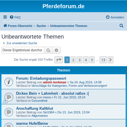
Pferdeforum.de
FAQ
Anmelden
S
Foren-Übersicht
Suche
Unbeantwortete Themen
u
Unbeantwortete Themen
c
Zur erweiterten Suche
h
Suche
Erweiterte Suche
e
Seite
1
von
13
1
2
3
4
5
13
Nächst
Die Suche ergab 319 Treffer
…
Themen
Forum: Einladungspasswort
Letzter Beitrag von
admin korkman
«
Sa 24. Aug 2019, 14:08
Verfasst in
Vorschläge für Kategorien, Foren und Verbesserungen!
Dickes Bein + Lahmheit - absolut ratlos :(
Letzter Beitrag von
mena
«
Fr 21. Jun 2019, 18:24
Verfasst in
Gesundheit
Anschaffung Kaltblut
Letzter Beitrag von
Siri1984
«
Do 13. Jun 2019, 13:04
Verfasst in
Allgemeines
warme Hufe/Beine