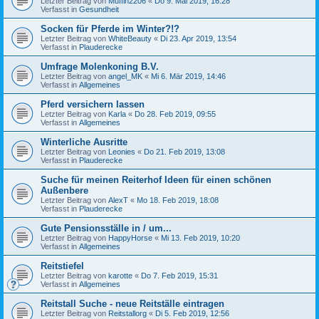
Letzter Beitrag von
Muffin2206
«
Do 9. Mai 2019, 16:28
Verfasst in
Gesundheit
Socken für Pferde im Winter?!?
Letzter Beitrag von
WhiteBeauty
«
Di 23. Apr 2019, 13:54
Verfasst in
Plauderecke
Umfrage Molenkoning B.V.
Letzter Beitrag von
angel_MK
«
Mi 6. Mär 2019, 14:46
Verfasst in
Allgemeines
Pferd versichern lassen
Letzter Beitrag von
Karla
«
Do 28. Feb 2019, 09:55
Verfasst in
Allgemeines
Winterliche Ausritte
Letzter Beitrag von
Leonies
«
Do 21. Feb 2019, 13:08
Verfasst in
Plauderecke
Suche für meinen Reiterhof Ideen für einen schönen
Außenbere
Letzter Beitrag von
AlexT
«
Mo 18. Feb 2019, 18:08
Verfasst in
Plauderecke
Gute Pensionsställe in / um...
Letzter Beitrag von
HappyHorse
«
Mi 13. Feb 2019, 10:20
Verfasst in
Allgemeines
Reitstiefel
Letzter Beitrag von
karotte
«
Do 7. Feb 2019, 15:31
Verfasst in
Allgemeines
Reitstall Suche - neue Reitställe eintragen
Letzter Beitrag von
Reitstallorg
«
Di 5. Feb 2019, 12:56