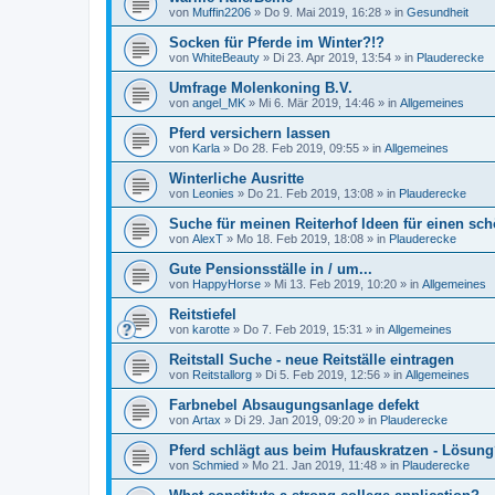
von
Muffin2206
»
Do 9. Mai 2019, 16:28
» in
Gesundheit
Socken für Pferde im Winter?!?
von
WhiteBeauty
»
Di 23. Apr 2019, 13:54
» in
Plauderecke
Umfrage Molenkoning B.V.
von
angel_MK
»
Mi 6. Mär 2019, 14:46
» in
Allgemeines
Pferd versichern lassen
von
Karla
»
Do 28. Feb 2019, 09:55
» in
Allgemeines
Winterliche Ausritte
von
Leonies
»
Do 21. Feb 2019, 13:08
» in
Plauderecke
Suche für meinen Reiterhof Ideen für einen s
von
AlexT
»
Mo 18. Feb 2019, 18:08
» in
Plauderecke
Gute Pensionsställe in / um...
von
HappyHorse
»
Mi 13. Feb 2019, 10:20
» in
Allgemeines
Reitstiefel
von
karotte
»
Do 7. Feb 2019, 15:31
» in
Allgemeines
Reitstall Suche - neue Reitställe eintragen
von
Reitstallorg
»
Di 5. Feb 2019, 12:56
» in
Allgemeines
Farbnebel Absaugungsanlage defekt
von
Artax
»
Di 29. Jan 2019, 09:20
» in
Plauderecke
Pferd schlägt aus beim Hufauskratzen - Lösung
von
Schmied
»
Mo 21. Jan 2019, 11:48
» in
Plauderecke