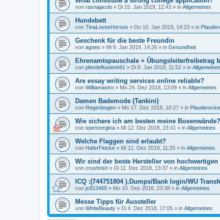
What constitute a strong college application?
von
rasnajacob
»
Di 15. Jan 2019, 12:43
» in
Allgemeines
Hundebett
von
TinaLovesHorses
»
Do 10. Jan 2019, 14:23
» in
Plauder
Geschenk für die beste Freundin
von
agnes
»
Mi 9. Jan 2019, 14:26
» in
Gesundheit
Ehrenamtspauschale + Übungsleiterfreibetrag 
von
pferdeflüsterin91
»
Di 8. Jan 2019, 11:52
» in
Allgemeine
Are essay writing services online reliable?
von
Williamastro
»
Mo 24. Dez 2018, 13:09
» in
Allgemeines
Damen Bademode (Tankini)
von
Regenbogen
»
Mo 17. Dez 2018, 10:27
» in
Plauderecke
Wie sichere ich am besten meine Boxenwände
von
spenzergina
»
Mi 12. Dez 2018, 23:41
» in
Allgemeines
Welche Flaggen sind erlaubt?
von
HaferFlocke
»
Mi 12. Dez 2018, 11:25
» in
Allgemeines
Wir sind der beste Hersteller von hochwertige
von
crushrish
»
Di 11. Dez 2018, 13:37
» in
Allgemeines
ICQ :(744751804 ).Dumps/Bank login/WU Transfe
von
jc813465
»
Mo 10. Dez 2018, 23:38
» in
Allgemeines
Messe Tipps für Aussteller
von
WhiteBeauty
»
Di 4. Dez 2018, 17:05
» in
Allgemeines