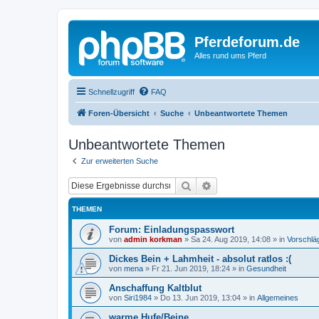
Pferdeforum.de
Alles rund ums Pferd
Schnellzugriff
FAQ
Foren-Übersicht
Suche
Unbeantwortete Themen
Unbeantwortete Themen
Zur erweiterten Suche
Suche
Erweiterte Suche
THEMEN
Forum: Einladungspasswort
von
admin korkman
»
Sa 24. Aug 2019, 14:08
» in
Vorschlä
Dickes Bein + Lahmheit - absolut ratlos :(
von
mena
»
Fr 21. Jun 2019, 18:24
» in
Gesundheit
Anschaffung Kaltblut
von
Siri1984
»
Do 13. Jun 2019, 13:04
» in
Allgemeines
warme Hufe/Beine