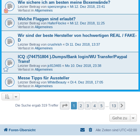
Wie sichere ich am besten meine Boxenwände?
Letzter Beitrag von
spenzergina
«
Mi 12. Dez 2018, 23:41
Verfasst in
Allgemeines
Welche Flaggen sind erlaubt?
Letzter Beitrag von
HaferFlocke
«
Mi 12. Dez 2018, 11:25
Verfasst in
Allgemeines
Wir sind der beste Hersteller von hochwertigen REAL / FAKE-
D
Letzter Beitrag von
crushrish
«
Di 11. Dez 2018, 13:37
Verfasst in
Allgemeines
ICQ :(744751804 ).Dumps/Bank login/WU Transfer/Paypal
Transf
Letzter Beitrag von
jc813465
«
Mo 10. Dez 2018, 23:38
Verfasst in
Allgemeines
Messe Tipps für Aussteller
Letzter Beitrag von
WhiteBeauty
«
Di 4. Dez 2018, 17:05
Verfasst in
Allgemeines
Seite
1
von
13
1
2
3
4
5
13
Nächst
Die Suche ergab 319 Treffer
…
Gehe zu
Foren-Übersicht
Alle Zeiten sind
UTC+02:00