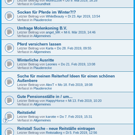
Letzter Beitrag von
Muffin2206
«
Do 9. Mai 2019, 16:28
Verfasst in
Gesundheit
Socken für Pferde im Winter?!?
Letzter Beitrag von
WhiteBeauty
«
Di 23. Apr 2019, 13:54
Verfasst in
Plauderecke
Umfrage Molenkoning B.V.
Letzter Beitrag von
angel_MK
«
Mi 6. Mär 2019, 14:46
Verfasst in
Allgemeines
Pferd versichern lassen
Letzter Beitrag von
Karla
«
Do 28. Feb 2019, 09:55
Verfasst in
Allgemeines
Winterliche Ausritte
Letzter Beitrag von
Leonies
«
Do 21. Feb 2019, 13:08
Verfasst in
Plauderecke
Suche für meinen Reiterhof Ideen für einen schönen
Außenbere
Letzter Beitrag von
AlexT
«
Mo 18. Feb 2019, 18:08
Verfasst in
Plauderecke
Gute Pensionsställe in / um...
Letzter Beitrag von
HappyHorse
«
Mi 13. Feb 2019, 10:20
Verfasst in
Allgemeines
Reitstiefel
Letzter Beitrag von
karotte
«
Do 7. Feb 2019, 15:31
Verfasst in
Allgemeines
Reitstall Suche - neue Reitställe eintragen
Letzter Beitrag von
Reitstallorg
«
Di 5. Feb 2019, 12:56