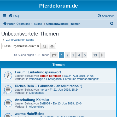
Pferdeforum.de
FAQ
Anmelden
S
Foren-Übersicht
Suche
Unbeantwortete Themen
u
Unbeantwortete Themen
c
Zur erweiterten Suche
h
Suche
Erweiterte Suche
e
Seite
1
von
13
1
2
3
4
5
13
Nächst
Die Suche ergab 319 Treffer
…
Themen
Forum: Einladungspasswort
Letzter Beitrag von
admin korkman
«
Sa 24. Aug 2019, 14:08
Verfasst in
Vorschläge für Kategorien, Foren und Verbesserungen!
Dickes Bein + Lahmheit - absolut ratlos :(
Letzter Beitrag von
mena
«
Fr 21. Jun 2019, 18:24
Verfasst in
Gesundheit
Anschaffung Kaltblut
Letzter Beitrag von
Siri1984
«
Do 13. Jun 2019, 13:04
Verfasst in
Allgemeines
warme Hufe/Beine