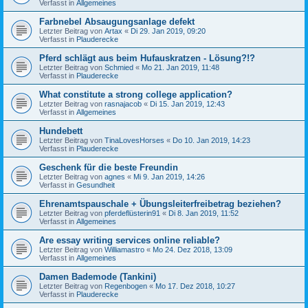
Verfasst in
Allgemeines
Farbnebel Absaugungsanlage defekt
Letzter Beitrag von
Artax
«
Di 29. Jan 2019, 09:20
Verfasst in
Plauderecke
Pferd schlägt aus beim Hufauskratzen - Lösung?!?
Letzter Beitrag von
Schmied
«
Mo 21. Jan 2019, 11:48
Verfasst in
Plauderecke
What constitute a strong college application?
Letzter Beitrag von
rasnajacob
«
Di 15. Jan 2019, 12:43
Verfasst in
Allgemeines
Hundebett
Letzter Beitrag von
TinaLovesHorses
«
Do 10. Jan 2019, 14:23
Verfasst in
Plauderecke
Geschenk für die beste Freundin
Letzter Beitrag von
agnes
«
Mi 9. Jan 2019, 14:26
Verfasst in
Gesundheit
Ehrenamtspauschale + Übungsleiterfreibetrag beziehen?
Letzter Beitrag von
pferdeflüsterin91
«
Di 8. Jan 2019, 11:52
Verfasst in
Allgemeines
Are essay writing services online reliable?
Letzter Beitrag von
Williamastro
«
Mo 24. Dez 2018, 13:09
Verfasst in
Allgemeines
Damen Bademode (Tankini)
Letzter Beitrag von
Regenbogen
«
Mo 17. Dez 2018, 10:27
Verfasst in
Plauderecke