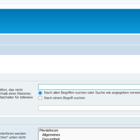
Wort, das nicht
Nach allen Begriffen suchen oder Suche wie angegeben verwe
rhalb einer Klammer,
tzhalter für teilweise
Nach einem Begriff suchen
Unterforen werden
chen“ unten nicht