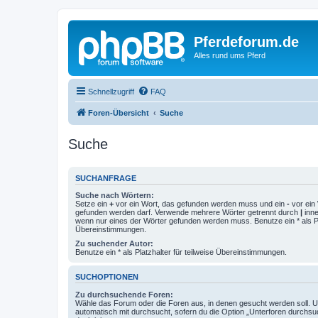
Pferdeforum.de
Alles rund ums Pferd
Schnellzugriff
FAQ
Foren-Übersicht
Suche
Suche
SUCHANFRAGE
Suche nach Wörtern:
Setze ein
+
vor ein Wort, das gefunden werden muss und ein
-
vor ein 
gefunden werden darf. Verwende mehrere Wörter getrennt durch
|
inne
wenn nur eines der Wörter gefunden werden muss. Benutze ein * als Pla
Übereinstimmungen.
Zu suchender Autor:
Benutze ein * als Platzhalter für teilweise Übereinstimmungen.
SUCHOPTIONEN
Zu durchsuchende Foren:
Wähle das Forum oder die Foren aus, in denen gesucht werden soll. 
automatisch mit durchsucht, sofern du die Option „Unterforen durchsu