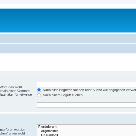
Wort, das nicht
Nach allen Begriffen suchen oder Suche wie angegeben verwe
rhalb einer Klammer,
tzhalter für teilweise
Nach einem Begriff suchen
Unterforen werden
chen“ unten nicht