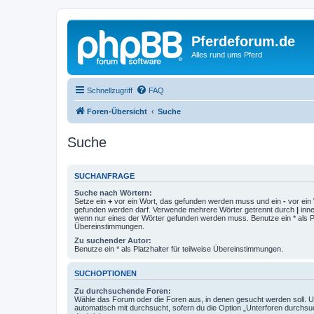
Pferdeforum.de
Alles rund ums Pferd
Schnellzugriff
FAQ
Foren-Übersicht
Suche
Suche
SUCHANFRAGE
Suche nach Wörtern:
Setze ein
+
vor ein Wort, das gefunden werden muss und ein
-
vor ein 
gefunden werden darf. Verwende mehrere Wörter getrennt durch
|
inne
wenn nur eines der Wörter gefunden werden muss. Benutze ein * als Pla
Übereinstimmungen.
Zu suchender Autor:
Benutze ein * als Platzhalter für teilweise Übereinstimmungen.
SUCHOPTIONEN
Zu durchsuchende Foren:
Wähle das Forum oder die Foren aus, in denen gesucht werden soll. 
automatisch mit durchsucht, sofern du die Option „Unterforen durchsu