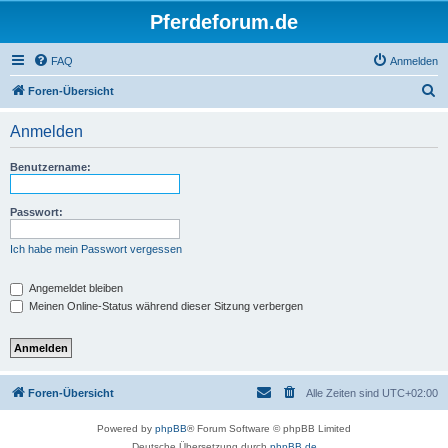
Pferdeforum.de
FAQ
Anmelden
S
Foren-Übersicht
u
Anmelden
c
h
Benutzername:
e
Passwort:
Ich habe mein Passwort vergessen
Angemeldet bleiben
Meinen Online-Status während dieser Sitzung verbergen
Foren-Übersicht
Alle Zeiten sind
UTC+02:00
Powered by
phpBB
® Forum Software © phpBB Limited
Deutsche Übersetzung durch
phpBB.de