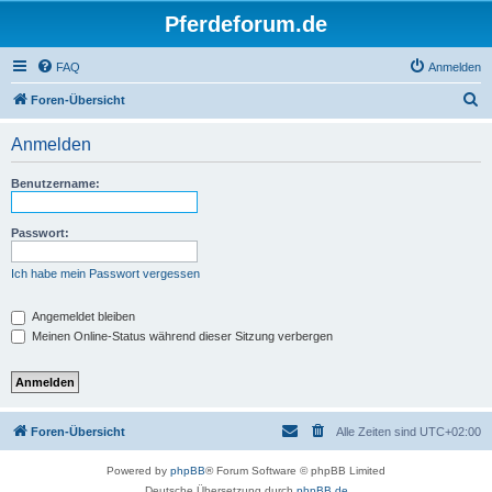
Pferdeforum.de
FAQ
Anmelden
S
Foren-Übersicht
u
Anmelden
c
h
Benutzername:
e
Passwort:
Ich habe mein Passwort vergessen
Angemeldet bleiben
Meinen Online-Status während dieser Sitzung verbergen
Foren-Übersicht
Alle Zeiten sind
UTC+02:00
Powered by
phpBB
® Forum Software © phpBB Limited
Deutsche Übersetzung durch
phpBB.de