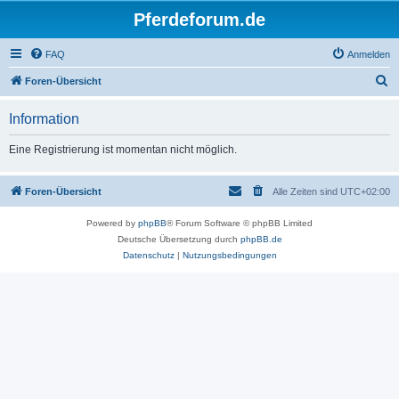
Pferdeforum.de
FAQ
Anmelden
S
Foren-Übersicht
u
Information
c
h
Eine Registrierung ist momentan nicht möglich.
e
Foren-Übersicht
Alle Zeiten sind
UTC+02:00
Powered by
phpBB
® Forum Software © phpBB Limited
Deutsche Übersetzung durch
phpBB.de
Datenschutz
|
Nutzungsbedingungen