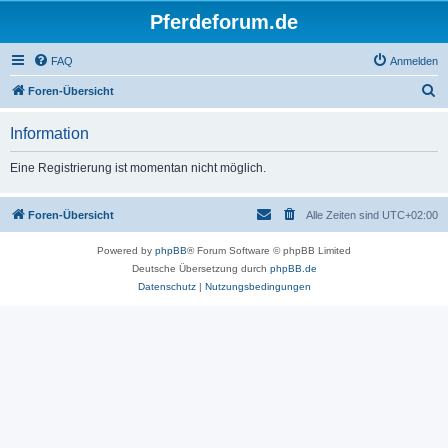
Pferdeforum.de
FAQ
Anmelden
S
Foren-Übersicht
u
Information
c
h
Eine Registrierung ist momentan nicht möglich.
e
Foren-Übersicht
Alle Zeiten sind
UTC+02:00
Powered by
phpBB
® Forum Software © phpBB Limited
Deutsche Übersetzung durch
phpBB.de
Datenschutz
|
Nutzungsbedingungen