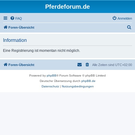
Pferdeforum.de
FAQ
Anmelden
S
Foren-Übersicht
u
Information
c
h
Eine Registrierung ist momentan nicht möglich.
e
Foren-Übersicht
Alle Zeiten sind
UTC+02:00
Powered by
phpBB
® Forum Software © phpBB Limited
Deutsche Übersetzung durch
phpBB.de
Datenschutz
|
Nutzungsbedingungen