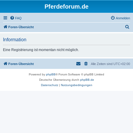
Pferdeforum.de
FAQ
Anmelden
S
Foren-Übersicht
u
Information
c
h
Eine Registrierung ist momentan nicht möglich.
e
Foren-Übersicht
Alle Zeiten sind
UTC+02:00
Powered by
phpBB
® Forum Software © phpBB Limited
Deutsche Übersetzung durch
phpBB.de
Datenschutz
|
Nutzungsbedingungen