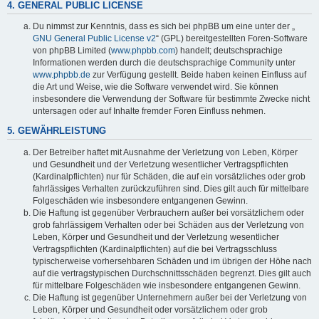
4. GENERAL PUBLIC LICENSE
Du nimmst zur Kenntnis, dass es sich bei phpBB um eine unter der „
GNU General Public License v2
“ (GPL) bereitgestellten Foren-Software
von phpBB Limited (
www.phpbb.com
) handelt; deutschsprachige
Informationen werden durch die deutschsprachige Community unter
www.phpbb.de
zur Verfügung gestellt. Beide haben keinen Einfluss auf
die Art und Weise, wie die Software verwendet wird. Sie können
insbesondere die Verwendung der Software für bestimmte Zwecke nicht
untersagen oder auf Inhalte fremder Foren Einfluss nehmen.
5. GEWÄHRLEISTUNG
Der Betreiber haftet mit Ausnahme der Verletzung von Leben, Körper
und Gesundheit und der Verletzung wesentlicher Vertragspflichten
(Kardinalpflichten) nur für Schäden, die auf ein vorsätzliches oder grob
fahrlässiges Verhalten zurückzuführen sind. Dies gilt auch für mittelbare
Folgeschäden wie insbesondere entgangenen Gewinn.
Die Haftung ist gegenüber Verbrauchern außer bei vorsätzlichem oder
grob fahrlässigem Verhalten oder bei Schäden aus der Verletzung von
Leben, Körper und Gesundheit und der Verletzung wesentlicher
Vertragspflichten (Kardinalpflichten) auf die bei Vertragsschluss
typischerweise vorhersehbaren Schäden und im übrigen der Höhe nach
auf die vertragstypischen Durchschnittsschäden begrenzt. Dies gilt auch
für mittelbare Folgeschäden wie insbesondere entgangenen Gewinn.
Die Haftung ist gegenüber Unternehmern außer bei der Verletzung von
Leben, Körper und Gesundheit oder vorsätzlichem oder grob