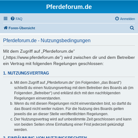
Pferdeforum.de
FAQ
Anmelden
S
Foren-Übersicht
u
Pferdeforum.de - Nutzungsbedingungen
c
h
Mit dem Zugriff auf „Pferdeforum.de“
(„https://www.pferdeforum.de“) wird zwischen dir und dem Betreiber
e
ein Vertrag mit folgenden Regelungen geschlossen:
1. NUTZUNGSVERTRAG
Mit dem Zugriff auf „Pferdeforum.de“ (im Folgenden „das Board“)
schließt du einen Nutzungsvertrag mit dem Betreiber des Boards ab (im
Folgenden „Betreiber“) und erklärst dich mit den nachfolgenden
Regelungen einverstanden.
Wenn du mit diesen Regelungen nicht einverstanden bist, so darfst du
das Board nicht weiter nutzen. Für die Nutzung des Boards gelten
jeweils die an dieser Stelle veröffentlichten Regelungen.
Der Nutzungsvertrag wird auf unbestimmte Zeit geschlossen und kann
von beiden Seiten ohne Einhaltung einer Frist jederzeit gekündigt
werden.