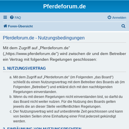
Pferdeforum.de
FAQ
Anmelden
S
Foren-Übersicht
u
Pferdeforum.de - Nutzungsbedingungen
c
h
Mit dem Zugriff auf „Pferdeforum.de“
(„https://www.pferdeforum.de“) wird zwischen dir und dem Betreiber
e
ein Vertrag mit folgenden Regelungen geschlossen:
1. NUTZUNGSVERTRAG
Mit dem Zugriff auf „Pferdeforum.de“ (im Folgenden „das Board“)
schließt du einen Nutzungsvertrag mit dem Betreiber des Boards ab (im
Folgenden „Betreiber“) und erklärst dich mit den nachfolgenden
Regelungen einverstanden.
Wenn du mit diesen Regelungen nicht einverstanden bist, so darfst du
das Board nicht weiter nutzen. Für die Nutzung des Boards gelten
jeweils die an dieser Stelle veröffentlichten Regelungen.
Der Nutzungsvertrag wird auf unbestimmte Zeit geschlossen und kann
von beiden Seiten ohne Einhaltung einer Frist jederzeit gekündigt
werden.