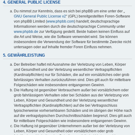
4. GENERAL PUBLIC LICENSE
Du nimmst zur Kenntnis, dass es sich bei phpBB um eine unter der „
GNU General Public License v2
“ (GPL) bereitgestellten Foren-Software
von phpBB Limited (
www.phpbb.com
) handelt; deutschsprachige
Informationen werden durch die deutschsprachige Community unter
www.phpbb.de
zur Verfügung gestellt. Beide haben keinen Einfluss auf
die Art und Weise, wie die Software verwendet wird. Sie können
insbesondere die Verwendung der Software für bestimmte Zwecke nicht
untersagen oder auf Inhalte fremder Foren Einfluss nehmen.
5. GEWÄHRLEISTUNG
Der Betreiber haftet mit Ausnahme der Verletzung von Leben, Körper
und Gesundheit und der Verletzung wesentlicher Vertragspflichten
(Kardinalpflichten) nur für Schäden, die auf ein vorsätzliches oder grob
fahrlässiges Verhalten zurückzuführen sind. Dies gilt auch für mittelbare
Folgeschäden wie insbesondere entgangenen Gewinn.
Die Haftung ist gegenüber Verbrauchern außer bei vorsätzlichem oder
grob fahrlässigem Verhalten oder bei Schäden aus der Verletzung von
Leben, Körper und Gesundheit und der Verletzung wesentlicher
Vertragspflichten (Kardinalpflichten) auf die bei Vertragsschluss
typischerweise vorhersehbaren Schäden und im übrigen der Höhe nach
auf die vertragstypischen Durchschnittsschäden begrenzt. Dies gilt auch
für mittelbare Folgeschäden wie insbesondere entgangenen Gewinn.
Die Haftung ist gegenüber Unternehmern außer bei der Verletzung von
Leben, Körper und Gesundheit oder vorsätzlichem oder grob