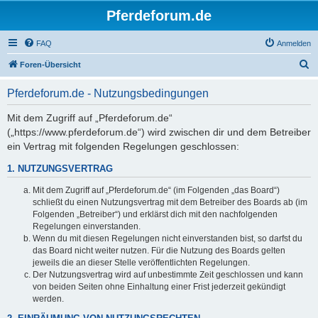
Pferdeforum.de
FAQ
Anmelden
S
Foren-Übersicht
u
Pferdeforum.de - Nutzungsbedingungen
c
h
Mit dem Zugriff auf „Pferdeforum.de“
(„https://www.pferdeforum.de“) wird zwischen dir und dem Betreiber
e
ein Vertrag mit folgenden Regelungen geschlossen:
1. NUTZUNGSVERTRAG
Mit dem Zugriff auf „Pferdeforum.de“ (im Folgenden „das Board“)
schließt du einen Nutzungsvertrag mit dem Betreiber des Boards ab (im
Folgenden „Betreiber“) und erklärst dich mit den nachfolgenden
Regelungen einverstanden.
Wenn du mit diesen Regelungen nicht einverstanden bist, so darfst du
das Board nicht weiter nutzen. Für die Nutzung des Boards gelten
jeweils die an dieser Stelle veröffentlichten Regelungen.
Der Nutzungsvertrag wird auf unbestimmte Zeit geschlossen und kann
von beiden Seiten ohne Einhaltung einer Frist jederzeit gekündigt
werden.