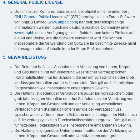
4. GENERAL PUBLIC LICENSE
Du nimmst zur Kenntnis, dass es sich bei phpBB um eine unter der „
GNU General Public License v2
“ (GPL) bereitgestellten Foren-Software
von phpBB Limited (
www.phpbb.com
) handelt; deutschsprachige
Informationen werden durch die deutschsprachige Community unter
www.phpbb.de
zur Verfügung gestellt. Beide haben keinen Einfluss auf
die Art und Weise, wie die Software verwendet wird. Sie können
insbesondere die Verwendung der Software für bestimmte Zwecke nicht
untersagen oder auf Inhalte fremder Foren Einfluss nehmen.
5. GEWÄHRLEISTUNG
Der Betreiber haftet mit Ausnahme der Verletzung von Leben, Körper
und Gesundheit und der Verletzung wesentlicher Vertragspflichten
(Kardinalpflichten) nur für Schäden, die auf ein vorsätzliches oder grob
fahrlässiges Verhalten zurückzuführen sind. Dies gilt auch für mittelbare
Folgeschäden wie insbesondere entgangenen Gewinn.
Die Haftung ist gegenüber Verbrauchern außer bei vorsätzlichem oder
grob fahrlässigem Verhalten oder bei Schäden aus der Verletzung von
Leben, Körper und Gesundheit und der Verletzung wesentlicher
Vertragspflichten (Kardinalpflichten) auf die bei Vertragsschluss
typischerweise vorhersehbaren Schäden und im übrigen der Höhe nach
auf die vertragstypischen Durchschnittsschäden begrenzt. Dies gilt auch
für mittelbare Folgeschäden wie insbesondere entgangenen Gewinn.
Die Haftung ist gegenüber Unternehmern außer bei der Verletzung von
Leben, Körper und Gesundheit oder vorsätzlichem oder grob