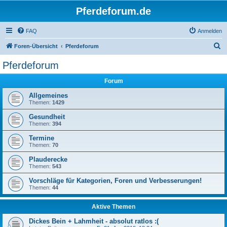
Pferdeforum.de
FAQ
Anmelden
S
Foren-Übersicht
Pferdeforum
u
Pferdeforum
c
Forum
h
e
Allgemeines
Themen:
1429
Gesundheit
Themen:
394
Termine
Themen:
70
Plauderecke
Themen:
543
Vorschläge für Kategorien, Foren und Verbesserungen!
Themen:
44
Aktive Themen
Dickes Bein + Lahmheit - absolut ratlos :(