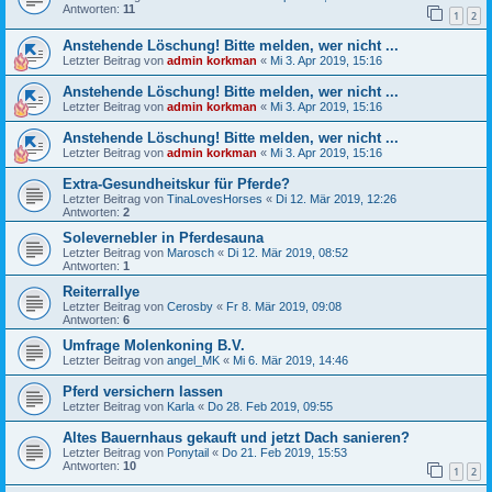
Antworten:
11
1
2
Anstehende Löschung! Bitte melden, wer nicht ...
Letzter Beitrag von
admin korkman
«
Mi 3. Apr 2019, 15:16
Anstehende Löschung! Bitte melden, wer nicht ...
Letzter Beitrag von
admin korkman
«
Mi 3. Apr 2019, 15:16
Anstehende Löschung! Bitte melden, wer nicht ...
Letzter Beitrag von
admin korkman
«
Mi 3. Apr 2019, 15:16
Extra-Gesundheitskur für Pferde?
Letzter Beitrag von
TinaLovesHorses
«
Di 12. Mär 2019, 12:26
Antworten:
2
Solevernebler in Pferdesauna
Letzter Beitrag von
Marosch
«
Di 12. Mär 2019, 08:52
Antworten:
1
Reiterrallye
Letzter Beitrag von
Cerosby
«
Fr 8. Mär 2019, 09:08
Antworten:
6
Umfrage Molenkoning B.V.
Letzter Beitrag von
angel_MK
«
Mi 6. Mär 2019, 14:46
Pferd versichern lassen
Letzter Beitrag von
Karla
«
Do 28. Feb 2019, 09:55
Altes Bauernhaus gekauft und jetzt Dach sanieren?
Letzter Beitrag von
Ponytail
«
Do 21. Feb 2019, 15:53
Antworten:
10
1
2