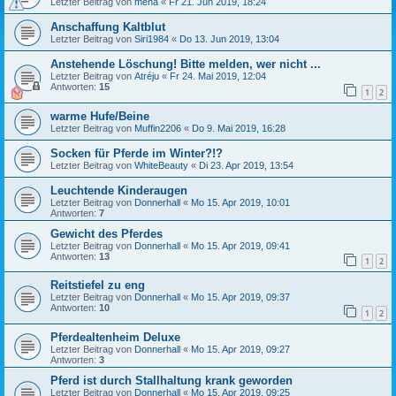
Letzter Beitrag von
mena
«
Fr 21. Jun 2019, 18:24
Anschaffung Kaltblut
Letzter Beitrag von
Siri1984
«
Do 13. Jun 2019, 13:04
Anstehende Löschung! Bitte melden, wer nicht ...
Letzter Beitrag von
Atréju
«
Fr 24. Mai 2019, 12:04
Antworten:
15
1
2
warme Hufe/Beine
Letzter Beitrag von
Muffin2206
«
Do 9. Mai 2019, 16:28
Socken für Pferde im Winter?!?
Letzter Beitrag von
WhiteBeauty
«
Di 23. Apr 2019, 13:54
Leuchtende Kinderaugen
Letzter Beitrag von
Donnerhall
«
Mo 15. Apr 2019, 10:01
Antworten:
7
Gewicht des Pferdes
Letzter Beitrag von
Donnerhall
«
Mo 15. Apr 2019, 09:41
Antworten:
13
1
2
Reitstiefel zu eng
Letzter Beitrag von
Donnerhall
«
Mo 15. Apr 2019, 09:37
Antworten:
10
1
2
Pferdealtenheim Deluxe
Letzter Beitrag von
Donnerhall
«
Mo 15. Apr 2019, 09:27
Antworten:
3
Pferd ist durch Stallhaltung krank geworden
Letzter Beitrag von
Donnerhall
«
Mo 15. Apr 2019, 09:25