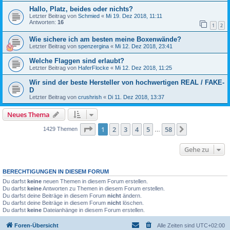
Hallo, Platz, beides oder nichts?
Letzter Beitrag von
Schmied
«
Mi 19. Dez 2018, 11:11
Antworten:
16
1
2
Wie sichere ich am besten meine Boxenwände?
Letzter Beitrag von
spenzergina
«
Mi 12. Dez 2018, 23:41
Welche Flaggen sind erlaubt?
Letzter Beitrag von
HaferFlocke
«
Mi 12. Dez 2018, 11:25
Wir sind der beste Hersteller von hochwertigen REAL / FAKE-
D
Letzter Beitrag von
crushrish
«
Di 11. Dez 2018, 13:37
Neues Thema
Seite
1
von
58
1
2
3
4
5
58
Nächste
1429 Themen
…
Gehe zu
BERECHTIGUNGEN IN DIESEM FORUM
Du darfst
keine
neuen Themen in diesem Forum erstellen.
Du darfst
keine
Antworten zu Themen in diesem Forum erstellen.
Du darfst deine Beiträge in diesem Forum
nicht
ändern.
Du darfst deine Beiträge in diesem Forum
nicht
löschen.
Du darfst
keine
Dateianhänge in diesem Forum erstellen.
Foren-Übersicht
Alle Zeiten sind
UTC+02:00