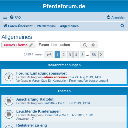
Pferdeforum.de
FAQ
Anmelden
S
Foren-Übersicht
Pferdeforum
Allgemeines
u
Allgemeines
c
Suche
Erweiterte Suche
Neues Thema
h
e
Seite
1
von
58
1
2
3
4
5
58
Nächste
1429 Themen
…
Bekanntmachungen
Forum: Einladungspasswort
Letzter Beitrag von
admin korkman
«
Sa 24. Aug 2019, 14:08
Verfasst in
Vorschläge für Kategorien, Foren und Verbesserungen!
Themen
Anschaffung Kaltblut
Letzter Beitrag von
Siri1984
«
Do 13. Jun 2019, 13:04
Leuchtende Kinderaugen
Letzter Beitrag von
Donnerhall
«
Mo 15. Apr 2019, 10:01
Antworten:
7
Reitstiefel zu eng