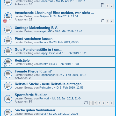
Letzter Beitrag von
Donnerhall
«
Mo 15. Apr 2019, 09:37
Antworten:
10
1
2
Anstehende Löschung! Bitte melden, wer nicht ...
Letzter Beitrag von
Atréju
«
Fr 24. Mai 2019, 12:04
Antworten:
15
1
2
Umfrage Molenkoning B.V.
Letzter Beitrag von
angel_MK
«
Mi 6. Mär 2019, 14:46
Pferd versichern lassen
Letzter Beitrag von
Karla
«
Do 28. Feb 2019, 09:55
Gute Pensionsställe in / um...
Letzter Beitrag von
HappyHorse
«
Mi 13. Feb 2019, 10:20
Reitstiefel
Letzter Beitrag von
karotte
«
Do 7. Feb 2019, 15:31
Fremde Pferde füttern?
Letzter Beitrag von
Regenbogen
«
Do 7. Feb 2019, 11:15
Antworten:
2
Reitstall Suche - neue Reitställe eintragen
Letzter Beitrag von
Reitstallorg
«
Di 5. Feb 2019, 12:56
Sportpferde Mueller
Letzter Beitrag von
Ponytail
«
Mo 28. Jan 2019, 11:04
Antworten:
54
1
2
3
4
5
6
Suche guten Vertikutierer
Letzter Beitrag von
Karla
«
So 27. Jan 2019, 20:06