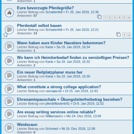
Antworten:
1
Eure bevorzugte Pferdegröße?
Letzter Beitrag von
Schattenfell
«
Fr 25. Jan 2019, 12:36
Antworten:
57
1
2
3
4
5
6
Pferdestall selbst bauen
Letzter Beitrag von
Schattenfell
«
Fr 25. Jan 2019, 12:21
Antworten:
14
1
2
Wann haben eure Kinder Haustiere bekommen?
Letzter Beitrag von
Karla
«
Sa 19. Jan 2019, 16:34
Antworten:
1
Wo kann ich Heimtierbedarf finden zu vernünftigen Preisen?
Letzter Beitrag von
Karla
«
Sa 19. Jan 2019, 16:32
Antworten:
2
Ein neuer Reitplatzplaner muss her
Letzter Beitrag von
Karla
«
Sa 19. Jan 2019, 16:30
Antworten:
1
What constitute a strong college application?
Letzter Beitrag von
rasnajacob
«
Di 15. Jan 2019, 12:43
Ehrenamtspauschale + Übungsleiterfreibetrag beziehen?
Letzter Beitrag von
pferdeflüsterin91
«
Di 8. Jan 2019, 11:52
Are essay writing services online reliable?
Letzter Beitrag von
Williamastro
«
Mo 24. Dez 2018, 13:09
Weidezaun
Letzter Beitrag von
Schmied
«
Mi 19. Dez 2018, 12:08
Antworten:
6