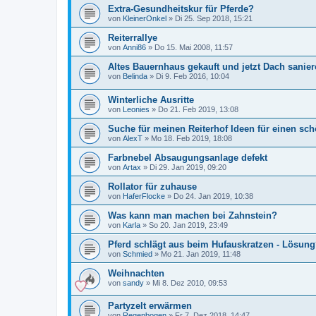
Extra-Gesundheitskur für Pferde?
von
KleinerOnkel
»
Di 25. Sep 2018, 15:21
Reiterrallye
von
Anni86
»
Do 15. Mai 2008, 11:57
Altes Bauernhaus gekauft und jetzt Dach sanie
von
Belinda
»
Di 9. Feb 2016, 10:04
Winterliche Ausritte
von
Leonies
»
Do 21. Feb 2019, 13:08
Suche für meinen Reiterhof Ideen für einen s
von
AlexT
»
Mo 18. Feb 2019, 18:08
Farbnebel Absaugungsanlage defekt
von
Artax
»
Di 29. Jan 2019, 09:20
Rollator für zuhause
von
HaferFlocke
»
Do 24. Jan 2019, 10:38
Was kann man machen bei Zahnstein?
von
Karla
»
So 20. Jan 2019, 23:49
Pferd schlägt aus beim Hufauskratzen - Lösung
von
Schmied
»
Mo 21. Jan 2019, 11:48
Weihnachten
von
sandy
»
Mi 8. Dez 2010, 09:53
Partyzelt erwärmen
von
Regenbogen
»
Fr 7. Dez 2018, 14:47