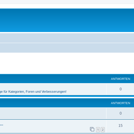
eiterte Suche
ANTWORTEN
A
0
ge für Kategorien, Foren und Verbesserungen!
n
ANTWORTEN
t
w
A
0
o
n
..
A
15
r
t
1
2
n