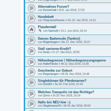
Alternatives Forum?
von
Donnerhall
»
Di 8. Jan 2019, 17:23
Hundebett
von
TinaLovesHorses
»
Do 10. Jan 2019, 14:23
Plauderstall
von
SannoM
»
Di 1. Jun 2010, 20:14
Damen Bademode (Tankini)
von
Regenbogen
»
Mo 17. Dez 2018, 10:27
Stall sanieren-Kredit?
von
Dodo
»
Fr 27. Mai 2016, 18:55
Höhenbegrenzer / Höhenbegrenzungssperre
von
HaferFlocke
»
Mi 12. Dez 2018, 10:38
Geschenke zur Geburt
von
Regenbogen
»
Mi 28. Nov 2018, 14:48
Singlebörsen für Pferdenarren?
von
Dom83
»
So 28. Feb 2016, 01:59
Welches Trampolin ist das Richtige?
von
Zorro
»
Di 20. Nov 2018, 16:24
Hallo bin NEU hier :-)
von
Singlemama70
»
Mi 25. Apr 2018, 09:00