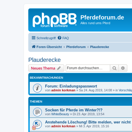
Pferdeforum.de
Alles rund ums Pferd
Schnellzugriff
FAQ
Foren-Übersicht
Pferdeforum
Plauderecke
Plauderecke
Suche
Erw
Neues Thema
BEKANNTMACHUNGEN
Forum: Einladungspasswort
von
admin korkman
»
Sa 24. Aug 2019, 14:08
» in
Vorschlä
THEMEN
Socken für Pferde im Winter?!?
von
WhiteBeauty
»
Di 23. Apr 2019, 13:54
Anstehende Löschung! Bitte melden, wer nicht .
von
admin korkman
»
Mi 3. Apr 2019, 15:16