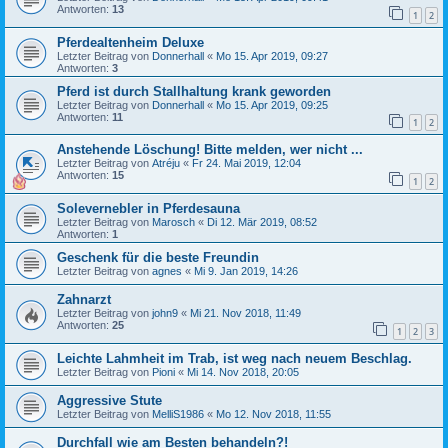
Antworten:
13
1
2
Pferdealtenheim Deluxe
Letzter Beitrag von
Donnerhall
«
Mo 15. Apr 2019, 09:27
Antworten:
3
Pferd ist durch Stallhaltung krank geworden
Letzter Beitrag von
Donnerhall
«
Mo 15. Apr 2019, 09:25
Antworten:
11
1
2
Anstehende Löschung! Bitte melden, wer nicht ...
Letzter Beitrag von
Atréju
«
Fr 24. Mai 2019, 12:04
Antworten:
15
1
2
Solevernebler in Pferdesauna
Letzter Beitrag von
Marosch
«
Di 12. Mär 2019, 08:52
Antworten:
1
Geschenk für die beste Freundin
Letzter Beitrag von
agnes
«
Mi 9. Jan 2019, 14:26
Zahnarzt
Letzter Beitrag von
john9
«
Mi 21. Nov 2018, 11:49
Antworten:
25
1
2
3
Leichte Lahmheit im Trab, ist weg nach neuem Beschlag.
Letzter Beitrag von
Pioni
«
Mi 14. Nov 2018, 20:05
Aggressive Stute
Letzter Beitrag von
MelliS1986
«
Mo 12. Nov 2018, 11:55
Durchfall wie am Besten behandeln?!