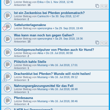
Letzter Beitrag von
Erika
«
Do 1. Nov 2018, 12:46
Antworten:
16
1
2
Ist ein Zeckenbiss bei Pferden problematisch?
Letzter Beitrag von
Carinschi
«
So 30. Sep 2018, 12:47
Antworten:
2
Sattelunterlagenakne
Letzter Beitrag von
spenzergina
«
Sa 29. Sep 2018, 19:49
Was kann man noch tun gegen Gallen?
Letzter Beitrag von
spenzergina
«
Sa 29. Sep 2018, 19:36
Antworten:
15
1
2
Grünlippmuschelpulver von Pferden auch für Hund?
Letzter Beitrag von
Alina
«
Do 19. Jul 2018, 00:58
Antworten:
2
Plötzlich kahle Stelle
Letzter Beitrag von
Mustang
«
Mo 16. Jul 2018, 17:01
Antworten:
1
Drachenblut bei Pferden? Wunde will nicht heilen!
Letzter Beitrag von
Mustang
«
Mo 16. Jul 2018, 09:12
Antworten:
3
Nahrungsergänzungsmittel für das Fell
Letzter Beitrag von
Mustang
«
Mo 16. Jul 2018, 08:48
Antworten:
1
Pferdesauna
Letzter Beitrag von
Mustang
«
Mo 16. Jul 2018, 08:46
Antworten:
4
5-HTP bei Depressionen?