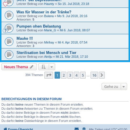
Letzter Beitrag von
Haunty
«
So 15. Jul 2018, 23:18
Was für Wasser in der Tränke?
Letzter Beitrag von
Bulana
«
Mo 9. Jul 2018, 20:16
Antworten:
5
Pumpen ohen Belastung
Letzter Beitrag von
Marie_G
«
Mi 6. Jun 2018, 08:07
Mauke !!!
Letzter Beitrag von
Mirihay
«
Mi 4. Apr 2018, 07:54
Antworten:
3
Sterilisation bei Mensch und Tier
Letzter Beitrag von
Atréju
«
Mi 21. Mär 2018, 17:10
Neues Thema
Seite
1
von
16
1
2
3
4
5
16
Nächste
394 Themen
…
Gehe zu
BERECHTIGUNGEN IN DIESEM FORUM
Du darfst
keine
neuen Themen in diesem Forum erstellen.
Du darfst
keine
Antworten zu Themen in diesem Forum erstellen.
Du darfst deine Beiträge in diesem Forum
nicht
ändern.
Du darfst deine Beiträge in diesem Forum
nicht
löschen.
Du darfst
keine
Dateianhänge in diesem Forum erstellen.
Foren-Übersicht
Alle Zeiten sind
UTC+02:00