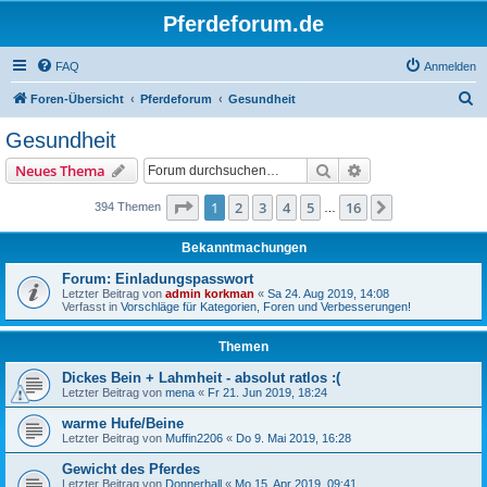
Pferdeforum.de
FAQ
Anmelden
S
Foren-Übersicht
Pferdeforum
Gesundheit
u
Gesundheit
c
Suche
Erweiterte Suche
Neues Thema
h
e
Seite
1
von
16
1
2
3
4
5
16
Nächste
394 Themen
…
Bekanntmachungen
Forum: Einladungspasswort
Letzter Beitrag von
admin korkman
«
Sa 24. Aug 2019, 14:08
Verfasst in
Vorschläge für Kategorien, Foren und Verbesserungen!
Themen
Dickes Bein + Lahmheit - absolut ratlos :(
Letzter Beitrag von
mena
«
Fr 21. Jun 2019, 18:24
warme Hufe/Beine
Letzter Beitrag von
Muffin2206
«
Do 9. Mai 2019, 16:28
Gewicht des Pferdes
Letzter Beitrag von
Donnerhall
«
Mo 15. Apr 2019, 09:41