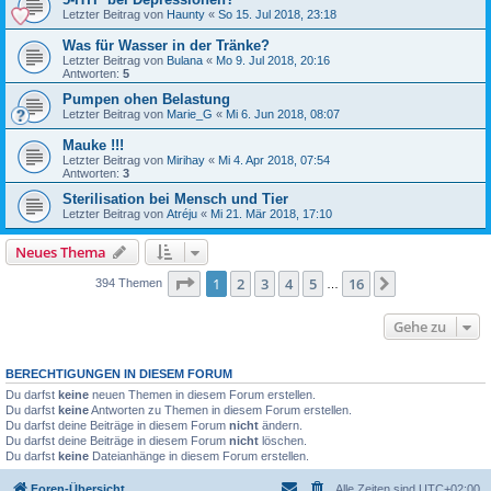
Letzter Beitrag von
Haunty
«
So 15. Jul 2018, 23:18
Was für Wasser in der Tränke?
Letzter Beitrag von
Bulana
«
Mo 9. Jul 2018, 20:16
Antworten:
5
Pumpen ohen Belastung
Letzter Beitrag von
Marie_G
«
Mi 6. Jun 2018, 08:07
Mauke !!!
Letzter Beitrag von
Mirihay
«
Mi 4. Apr 2018, 07:54
Antworten:
3
Sterilisation bei Mensch und Tier
Letzter Beitrag von
Atréju
«
Mi 21. Mär 2018, 17:10
Neues Thema
Seite
1
von
16
1
2
3
4
5
16
Nächste
394 Themen
…
Gehe zu
BERECHTIGUNGEN IN DIESEM FORUM
Du darfst
keine
neuen Themen in diesem Forum erstellen.
Du darfst
keine
Antworten zu Themen in diesem Forum erstellen.
Du darfst deine Beiträge in diesem Forum
nicht
ändern.
Du darfst deine Beiträge in diesem Forum
nicht
löschen.
Du darfst
keine
Dateianhänge in diesem Forum erstellen.
Foren-Übersicht
Alle Zeiten sind
UTC+02:00