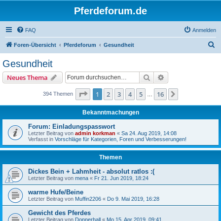
Pferdeforum.de
FAQ
Anmelden
S
Foren-Übersicht
Pferdeforum
Gesundheit
u
Gesundheit
c
Suche
Erweiterte Suche
Neues Thema
h
e
Seite
1
von
16
1
2
3
4
5
16
Nächste
394 Themen
…
Bekanntmachungen
Forum: Einladungspasswort
Letzter Beitrag von
admin korkman
«
Sa 24. Aug 2019, 14:08
Verfasst in
Vorschläge für Kategorien, Foren und Verbesserungen!
Themen
Dickes Bein + Lahmheit - absolut ratlos :(
Letzter Beitrag von
mena
«
Fr 21. Jun 2019, 18:24
warme Hufe/Beine
Letzter Beitrag von
Muffin2206
«
Do 9. Mai 2019, 16:28
Gewicht des Pferdes
Letzter Beitrag von
Donnerhall
«
Mo 15. Apr 2019, 09:41