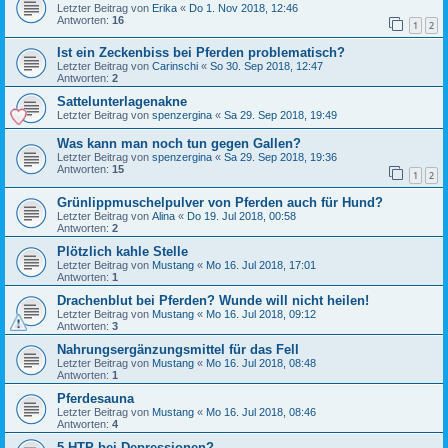
Letzter Beitrag von
Erika
«
Do 1. Nov 2018, 12:46
Antworten:
16
1
2
Ist ein Zeckenbiss bei Pferden problematisch?
Letzter Beitrag von
Carinschi
«
So 30. Sep 2018, 12:47
Antworten:
2
Sattelunterlagenakne
Letzter Beitrag von
spenzergina
«
Sa 29. Sep 2018, 19:49
Was kann man noch tun gegen Gallen?
Letzter Beitrag von
spenzergina
«
Sa 29. Sep 2018, 19:36
Antworten:
15
1
2
Grünlippmuschelpulver von Pferden auch für Hund?
Letzter Beitrag von
Alina
«
Do 19. Jul 2018, 00:58
Antworten:
2
Plötzlich kahle Stelle
Letzter Beitrag von
Mustang
«
Mo 16. Jul 2018, 17:01
Antworten:
1
Drachenblut bei Pferden? Wunde will nicht heilen!
Letzter Beitrag von
Mustang
«
Mo 16. Jul 2018, 09:12
Antworten:
3
Nahrungsergänzungsmittel für das Fell
Letzter Beitrag von
Mustang
«
Mo 16. Jul 2018, 08:48
Antworten:
1
Pferdesauna
Letzter Beitrag von
Mustang
«
Mo 16. Jul 2018, 08:46
Antworten:
4
5-HTP bei Depressionen?