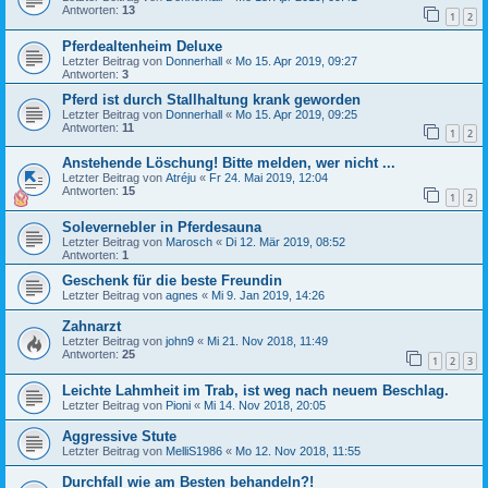
Antworten:
13
1
2
Pferdealtenheim Deluxe
Letzter Beitrag von
Donnerhall
«
Mo 15. Apr 2019, 09:27
Antworten:
3
Pferd ist durch Stallhaltung krank geworden
Letzter Beitrag von
Donnerhall
«
Mo 15. Apr 2019, 09:25
Antworten:
11
1
2
Anstehende Löschung! Bitte melden, wer nicht ...
Letzter Beitrag von
Atréju
«
Fr 24. Mai 2019, 12:04
Antworten:
15
1
2
Solevernebler in Pferdesauna
Letzter Beitrag von
Marosch
«
Di 12. Mär 2019, 08:52
Antworten:
1
Geschenk für die beste Freundin
Letzter Beitrag von
agnes
«
Mi 9. Jan 2019, 14:26
Zahnarzt
Letzter Beitrag von
john9
«
Mi 21. Nov 2018, 11:49
Antworten:
25
1
2
3
Leichte Lahmheit im Trab, ist weg nach neuem Beschlag.
Letzter Beitrag von
Pioni
«
Mi 14. Nov 2018, 20:05
Aggressive Stute
Letzter Beitrag von
MelliS1986
«
Mo 12. Nov 2018, 11:55
Durchfall wie am Besten behandeln?!