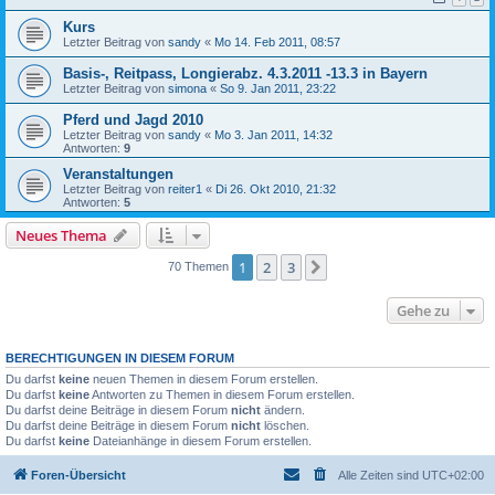
Kurs
Letzter Beitrag von
sandy
«
Mo 14. Feb 2011, 08:57
Basis-, Reitpass, Longierabz. 4.3.2011 -13.3 in Bayern
Letzter Beitrag von
simona
«
So 9. Jan 2011, 23:22
Pferd und Jagd 2010
Letzter Beitrag von
sandy
«
Mo 3. Jan 2011, 14:32
Antworten:
9
Veranstaltungen
Letzter Beitrag von
reiter1
«
Di 26. Okt 2010, 21:32
Antworten:
5
Neues Thema
1
2
3
Nächste
70 Themen
Gehe zu
BERECHTIGUNGEN IN DIESEM FORUM
Du darfst
keine
neuen Themen in diesem Forum erstellen.
Du darfst
keine
Antworten zu Themen in diesem Forum erstellen.
Du darfst deine Beiträge in diesem Forum
nicht
ändern.
Du darfst deine Beiträge in diesem Forum
nicht
löschen.
Du darfst
keine
Dateianhänge in diesem Forum erstellen.
Foren-Übersicht
Alle Zeiten sind
UTC+02:00