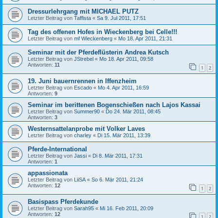
Dressurlehrgang mit MICHAEL PUTZ
Letzter Beitrag von
Taffista
«
Sa 9. Jul 2011, 17:51
Tag des offenen Hofes in Wieckenberg bei Celle!!!
Letzter Beitrag von
mf Wieckenberg
«
Mo 18. Apr 2011, 21:31
Seminar mit der Pferdeflüsterin Andrea Kutsch
Letzter Beitrag von
JStrebel
«
Mo 18. Apr 2011, 09:58
Antworten:
11
1
2
19. Juni bauernrennen in Iffenzheim
Letzter Beitrag von
Escado
«
Mo 4. Apr 2011, 16:59
Antworten:
9
Seminar im berittenen Bogenschießen nach Lajos Kassai
Letzter Beitrag von
Summer90
«
Do 24. Mär 2011, 08:45
Antworten:
3
Westernsattelanprobe mit Volker Laves
Letzter Beitrag von
charley
«
Di 15. Mär 2011, 13:39
Pferde-International
Letzter Beitrag von
Jassi
«
Di 8. Mär 2011, 17:31
Antworten:
1
appassionata
Letzter Beitrag von
LiiSA
«
So 6. Mär 2011, 21:24
Antworten:
12
1
2
Basispass Pferdekunde
Letzter Beitrag von
Sarah95
«
Mi 16. Feb 2011, 20:09
Antworten:
12
1
2