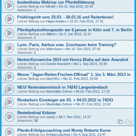
kostenfreies Webinar zur Pferdefütterung
Letzter Beitrag von
MiraM
«
Do 31. Mai 2018, 20:33
Antworten:
1
Frühlingsritt vom 25.03. - 28.03.16 und Reiterferien!
Letzter Beitrag von
Hippo Arabico
«
Di 23. Feb 2016, 17:31
Pferdephysiotherapeutin am 6.januar in Köln und 7. in Berlin
Letzter Beitrag von
Alltime
«
So 3. Jan 2016, 12:47
Antworten:
1
Lyon, Paris, Aarhus usw. Zuschauen beim Training?
Letzter Beitrag von
Malschaun
«
Mo 19. Okt 2015, 07:42
Antworten:
1
Herbst-Kurswoche 2014 mit Honza Blaha auf dem Anarahof
Letzter Beitrag von
Gestüt Anarahof
«
Mo 1. Sep 2014, 15:46
Antworten:
1
Messe "Jagen-Reiten-Fischen-Offroad" 1. bis 3. März 2013 in
Letzter Beitrag von
lobo1951
«
Mo 11. Feb 2013, 23:09
NEU! Reiterstammtisch in 74243 Langenbrettach
Letzter Beitrag von
Maximilian Zehrer
«
Mi 29. Feb 2012, 17:10
Rinderkurs Einsteiger am 03. + 04.03.2012 in 74243
Letzter Beitrag von
Maximilian Zehrer
«
Mo 27. Feb 2012, 13:42
Restefestival Krämer
Letzter Beitrag von
sandy
«
Mi 2. Nov 2011, 14:37
Antworten:
18
1
2
Pferde-Erfolgscoaching und Monty Roberts Kurse
Letzter Beitrag von
Erfolgscoaching
«
Do 4. Aug 2011, 23:47