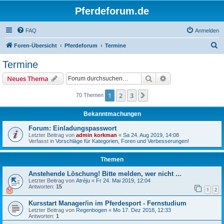
Pferdeforum.de
FAQ
Anmelden
S
Foren-Übersicht
Pferdeforum
Termine
u
Termine
c
Suche
Erweiterte Suche
Neues Thema
h
e
1
2
3
Nächste
70 Themen
Bekanntmachungen
Forum: Einladungspasswort
Letzter Beitrag von
admin korkman
«
Sa 24. Aug 2019, 14:08
Verfasst in
Vorschläge für Kategorien, Foren und Verbesserungen!
Themen
Anstehende Löschung! Bitte melden, wer nicht ...
Letzter Beitrag von
Atréju
«
Fr 24. Mai 2019, 12:04
Antworten:
15
1
2
Kursstart Manager/in im Pferdesport - Fernstudium
Letzter Beitrag von
Regenbogen
«
Mo 17. Dez 2018, 12:33
Antworten:
1