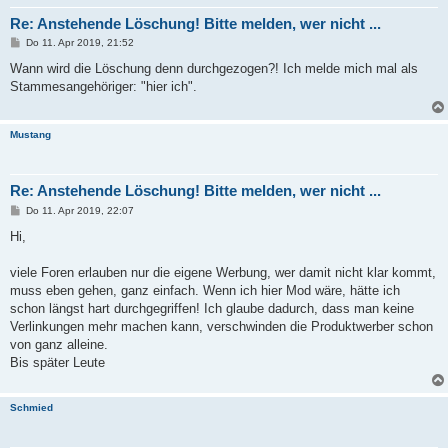
Re: Anstehende Löschung! Bitte melden, wer nicht ...
B
Do 11. Apr 2019, 21:52
e
i
Wann wird die Löschung denn durchgezogen?! Ich melde mich mal als
t
Stammesangehöriger: "hier ich".
r
a
g
Mustang
Re: Anstehende Löschung! Bitte melden, wer nicht ...
B
Do 11. Apr 2019, 22:07
e
i
Hi,
t
r
a
viele Foren erlauben nur die eigene Werbung, wer damit nicht klar kommt,
g
muss eben gehen, ganz einfach. Wenn ich hier Mod wäre, hätte ich
schon längst hart durchgegriffen! Ich glaube dadurch, dass man keine
Verlinkungen mehr machen kann, verschwinden die Produktwerber schon
von ganz alleine.
Bis später Leute
Schmied