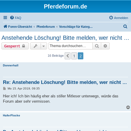
Pferdeforum.de
FAQ
Anmelden
S
Foren-Übersicht
Pferdeforum
Vorschläge für Kategorien, Foren und Verbesserungen!
u
Anstehende Löschung! Bitte melden, wer nicht ...
c
Suche
Erweiterte S
Gesperrt
h
e
1
2
Vorherige
16 Beiträge
Donnerhall
Re: Anstehende Löschung! Bitte melden, wer nicht ...
B
Mo 15. Apr 2019, 09:35
e
i
Hier ich! Ich bin häufig eher als stiller Mitleser unterwegs, würde das
t
Forum aber sehr vermissen.
r
a
g
HaferFlocke