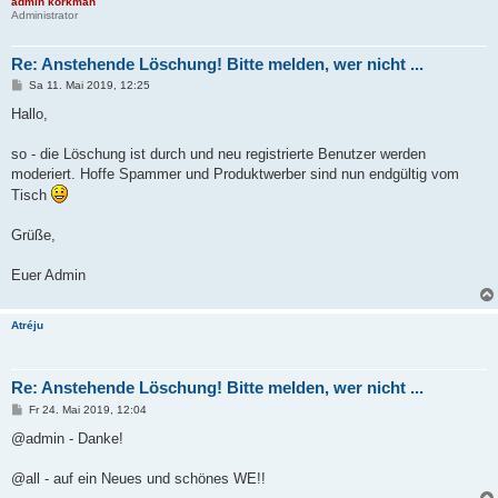
admin korkman
Administrator
Re: Anstehende Löschung! Bitte melden, wer nicht ...
B
Sa 11. Mai 2019, 12:25
e
i
Hallo,
t
r
a
so - die Löschung ist durch und neu registrierte Benutzer werden
g
moderiert. Hoffe Spammer und Produktwerber sind nun endgültig vom
Tisch
Grüße,
Euer Admin
Atréju
Re: Anstehende Löschung! Bitte melden, wer nicht ...
B
Fr 24. Mai 2019, 12:04
e
i
@admin - Danke!
t
r
a
@all - auf ein Neues und schönes WE!!
g