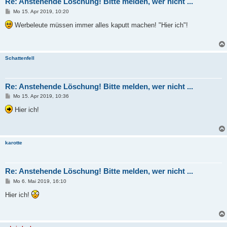
Re: Anstehende Löschung! Bitte melden, wer nicht ...
B
Mo 15. Apr 2019, 10:20
e
i
Werbeleute müssen immer alles kaputt machen! "Hier ich"!
t
r
a
g
Schattenfell
Re: Anstehende Löschung! Bitte melden, wer nicht ...
B
Mo 15. Apr 2019, 10:36
e
i
Hier ich!
t
r
a
g
karotte
Re: Anstehende Löschung! Bitte melden, wer nicht ...
B
Mo 6. Mai 2019, 16:10
e
i
Hier ich!
t
r
a
g