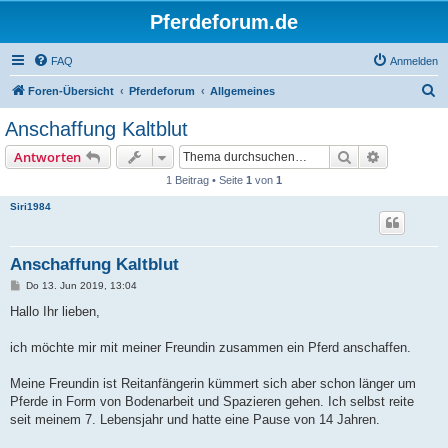
Pferdeforum.de
FAQ
Anmelden
S
Foren-Übersicht
Pferdeforum
Allgemeines
u
Anschaffung Kaltblut
c
Suche
Erweiterte
Antworten
h
1 Beitrag • Seite
1
von
1
e
Siri1984
Anschaffung Kaltblut
B
Do 13. Jun 2019, 13:04
e
i
Hallo Ihr lieben,
t
r
a
ich möchte mir mit meiner Freundin zusammen ein Pferd anschaffen.
g
Meine Freundin ist Reitanfängerin kümmert sich aber schon länger um
Pferde in Form von Bodenarbeit und Spazieren gehen. Ich selbst reite
seit meinem 7. Lebensjahr und hatte eine Pause von 14 Jahren.