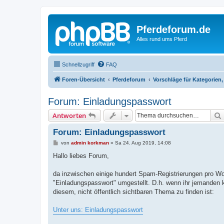
Pferdeforum.de
Alles rund ums Pferd
Schnellzugriff
FAQ
Foren-Übersicht
Pferdeforum
Vorschläge für Kategorien
Forum: Einladungspasswort
Antworten
Forum: Einladungspasswort
B
von
admin korkman
»
Sa 24. Aug 2019, 14:08
e
i
Hallo liebes Forum,
t
r
a
da inzwischen einige hundert Spam-Registrierungen pro Wo
g
"Einladungspasswort" umgestellt. D.h. wenn ihr jemanden ke
diesem, nicht öffentlich sichtbaren Thema zu finden ist:
Unter uns: Einladungspasswort