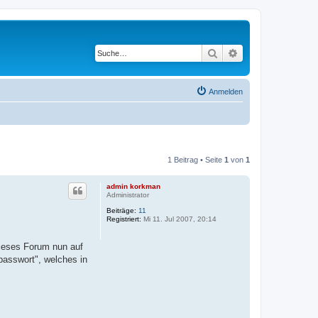
Suche
Erweiterte Suche
Anmelden
1 Beitrag • Seite
1
von
1
admin korkman
Administrator
Beiträge:
11
Registriert:
Mi 11. Jul 2007, 20:14
dieses Forum nun auf
passwort", welches in